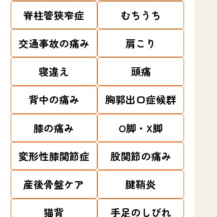
脊柱管狭窄症
むちうち
交通事故の痛み
肩こり
寝違え
頭痛
背中の痛み
胸郭出口症候群
膝の痛み
O脚・X脚
変形性膝関節症
股関節の痛み
産後骨盤ケア
腱鞘炎
猫背
手足のしびれ