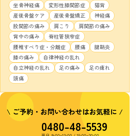
坐骨神経痛
変形性膝関節症
猫背
産後骨盤ケア
産後骨盤矯正
神経痛
股関節の痛み
肩こり
肩関節の痛み
背中の痛み
脊柱管狭窄症
腰椎すべり症・分離症
腰痛
腱鞘炎
膝の痛み
自律神経の乱れ
自立神経の乱れ
足の痛み
足の痺れ
頭痛
\ ご予約・お問い合わせはお気軽に /
0480-48-5539
平日
9:00~13:00 / 15:00~20:00