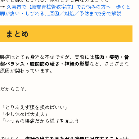
→
久喜市で【腰部脊柱管狭窄症】でお悩みの方へ 歩くと
脚が痛い・しびれる…原因／対処／予防まで3分で解説
まとめ
腰痛はとても身近な不調ですが、実際には
筋肉・姿勢・骨
盤バランス・股関節の硬さ・神経の影響
など、さまざまな
原因が関わっています。
だからこそ、
「とりあえず腰を揉めばいい」
「少し休めば大丈夫」
「いつもの腰痛だから様子を見よう」
ではなく、
症状の出方を見ながら適切に対応すること
が大