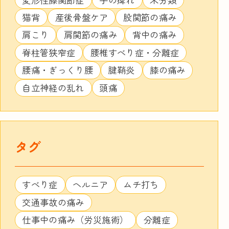
猫背
産後骨盤ケア
股関節の痛み
肩こり
肩関節の痛み
背中の痛み
脊柱管狭窄症
腰椎すべり症・分離症
腰痛・ぎっくり腰
腱鞘炎
膝の痛み
自立神経の乱れ
頭痛
タグ
すべり症
ヘルニア
ムチ打ち
交通事故の痛み
仕事中の痛み（労災施術）
分離症