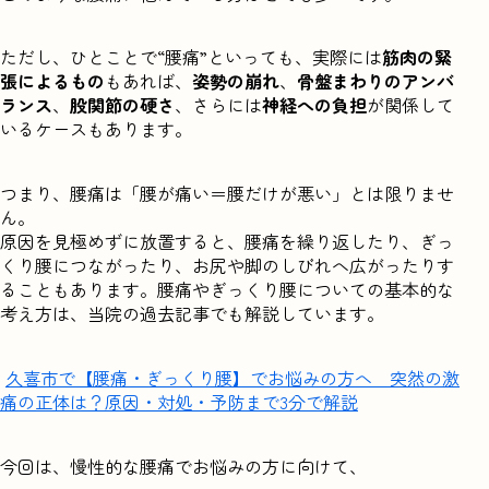
ただし、ひとことで“腰痛”といっても、実際には
筋肉の緊
張によるもの
もあれば、
姿勢の崩れ
、
骨盤まわりのアンバ
ランス
、
股関節の硬さ
、さらには
神経への負担
が関係して
いるケースもあります。
つまり、腰痛は「腰が痛い＝腰だけが悪い」とは限りませ
ん。
原因を見極めずに放置すると、腰痛を繰り返したり、ぎっ
くり腰につながったり、お尻や脚のしびれへ広がったりす
ることもあります。腰痛やぎっくり腰についての基本的な
考え方は、当院の過去記事でも解説しています。
久喜市で【腰痛・ぎっくり腰】でお悩みの方へ 突然の激
痛の正体は？原因・対処・予防まで3分で解説
今回は、慢性的な腰痛でお悩みの方に向けて、